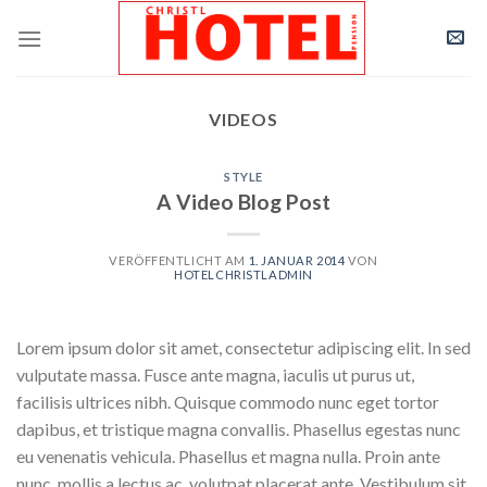
Skip
to
content
VIDEOS
STYLE
A Video Blog Post
VERÖFFENTLICHT AM
1. JANUAR 2014
VON
HOTELCHRISTLADMIN
Lorem ipsum dolor sit amet, consectetur adipiscing elit. In sed
vulputate massa. Fusce ante magna, iaculis ut purus ut,
facilisis ultrices nibh. Quisque commodo nunc eget tortor
dapibus, et tristique magna convallis. Phasellus egestas nunc
eu venenatis vehicula. Phasellus et magna nulla. Proin ante
nunc, mollis a lectus ac, volutpat placerat ante. Vestibulum sit