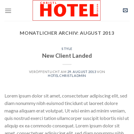
Skip
to
content
MONATLICHER ARCHIV:
AUGUST 2013
STYLE
New Client Landed
VERÖFFENTLICHT AM
29. AUGUST 2013
VON
HOTELCHRISTLADMIN
Lorem ipsum dolor sit amet, consectetuer adipiscing elit, sed
diam nonummy nibh euismod tincidunt ut laoreet dolore
magna aliquam erat volutpat. Ut wisi enim ad minim veniam,
quis nostrud exerci tation ullamcorper suscipit lobortis nisl ut
aliquip ex ea commodo consequat. Lorem ipsum dolor sit
amet, consectetuer adipiscing elit, sed diam nonummy nibh