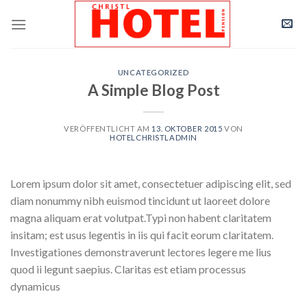
Skip
to
content
UNCATEGORIZED
A Simple Blog Post
VERÖFFENTLICHT AM
13. OKTOBER 2015
VON
HOTELCHRISTLADMIN
Lorem ipsum dolor sit amet, consectetuer adipiscing elit, sed
diam nonummy nibh euismod tincidunt ut laoreet dolore
magna aliquam erat volutpat.Typi non habent claritatem
insitam; est usus legentis in iis qui facit eorum claritatem.
Investigationes demonstraverunt lectores legere me lius
quod ii legunt saepius. Claritas est etiam processus
dynamicus