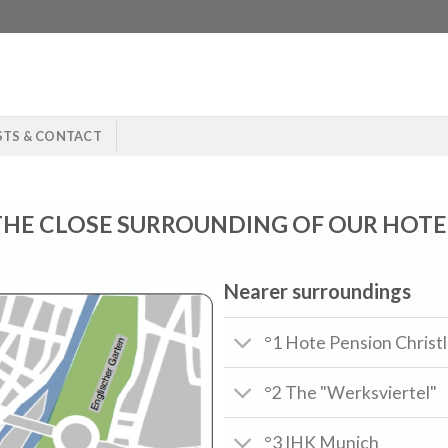
STS & CONTACT
THE CLOSE SURROUNDING OF OUR HOTE
Nearer surroundings
°1 Hote Pension Christl
°2 The "Werksviertel"
°3 IHK Munich