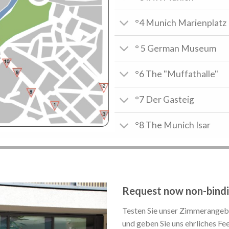
°4 Munich Marienplatz
° 5 German Museum
°6 The "Muffathalle"
°7 Der Gasteig
°8 The Munich Isar
Request now non-bindi
Testen Sie unser Zimmerangeb
und geben Sie uns ehrliches F