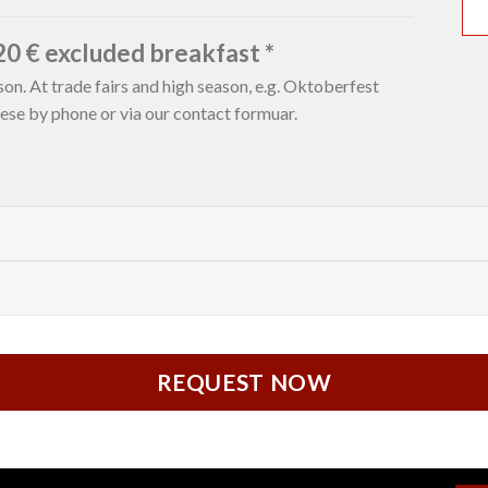
120 € excluded breakfast *
son. At trade fairs and high season, e.g. Oktoberfest
hese by phone or via our contact formuar.
REQUEST NOW