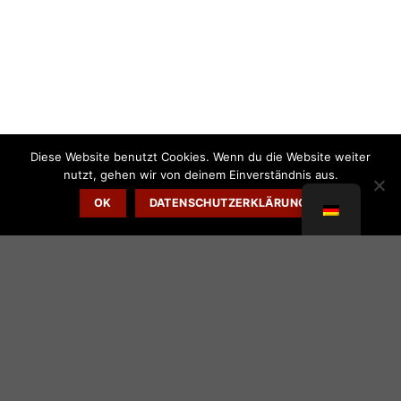
Diese Website benutzt Cookies. Wenn du die Website weiter
nutzt, gehen wir von deinem Einverständnis aus.
OK
DATENSCHUTZERKLÄRUNG
Explore Things
Lorem ipsum dolor sit amet, consectetuer adipiscing elit, sed
diam nonummy nibh euismod tincidunt ut laoreet dolore
magna aliquam erat volutpat….
Book Events