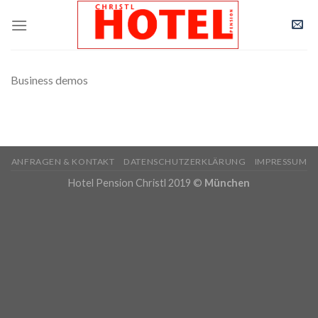
Skip
to
content
Business demos
ANFRAGEN & KONTAKT
DATENSCHUTZERKLÄRUNG
IMPRESSUM
Hotel Pension Christl 2019 ©
München